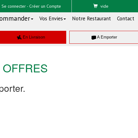
Se connecter
-
Créer un Compte
vide
ommander
Vos Envies
Notre Restaurant
Contact
En Livraison
A Emporter
OFFRES
orter.